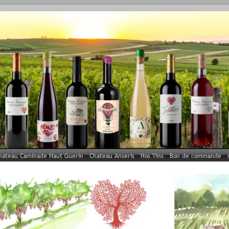
hateau Caminade Haut Guerin
Chateau Anseris
Nos Vins
Bon de commande